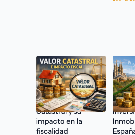
Inversión
8 min
Inversión
Inmobiliaria
lectura
Inmobiliari
Valor de Referencia
Rentab
Catastral y su
Invers
impacto en la
Inmobi
fiscalidad
España