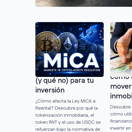
DeFi
8 min lectura
Inversión
Inmobiliari
Cómo afecta MiCA a
Qué es
Reental: qué cambia
cómo u
(y qué no) para tu
mover 
inversión
inmobil
¿Cómo afecta la Ley MiCA a
Descubre 
Reental? Descubre por qué la
cómo utili
tokenización inmobiliaria, el
financier
token RNT y el uso de USDC se
invertir en
refuerzan bajo la normativa de