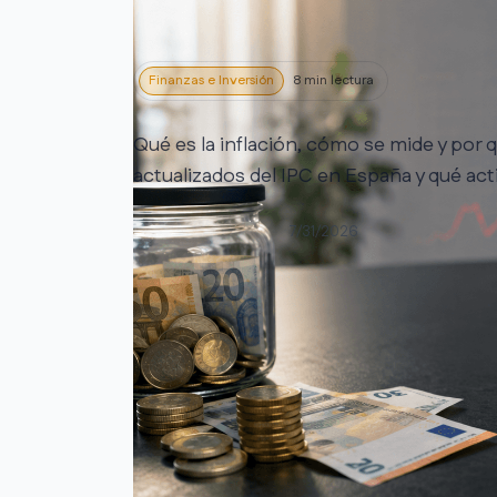
Finanzas e Inversión
8 min lectura
Qué es la inflación, cómo se mide y por
actualizados del IPC en España y qué act
Enrique Rivero
7/31/2026
Leer artículo