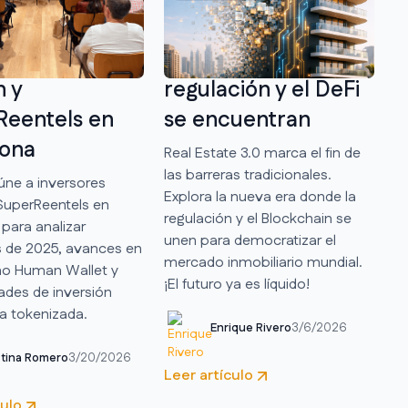
ncontramos
Real Estate 3.0, la
versores
nueva era donde la
 y
regulación y el DeFi
Reentels en
se encuentran
lona
Real Estate 3.0 marca el fin de
las barreras tradicionales.
úne a inversores
Explora la nueva era donde la
SuperReentels en
regulación y el Blockchain se
para analizar
unen para democratizar el
s de 2025, avances en
mercado inmobiliario mundial.
o Human Wallet y
¡El futuro ya es líquido!
ades de inversión
ia tokenizada.
Enrique Rivero
3/6/2026
stina Romero
3/20/2026
Leer artículo
culo