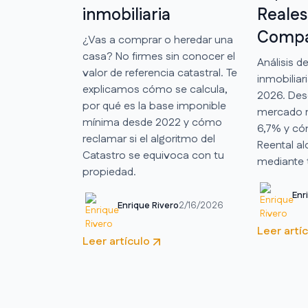
inmobiliaria
Reales
Compa
¿Vas a comprar o heredar una
casa? No firmes sin conocer el
Análisis de
valor de referencia catastral. Te
inmobilia
explicamos cómo se calcula,
2026. Des
por qué es la base imponible
mercado r
mínima desde 2022 y cómo
6,7% y có
reclamar si el algoritmo del
Reental a
Catastro se equivoca con tu
mediante 
propiedad.
Enr
Enrique Rivero
2/16/2026
Leer artí
Leer artículo