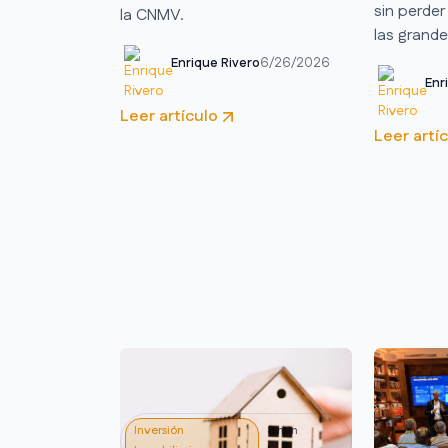
sin perde
la CNMV.
las grande
Enrique Rivero
6/26/2026
Enr
Leer artículo
Leer artí
Inversión
8 min
Reental