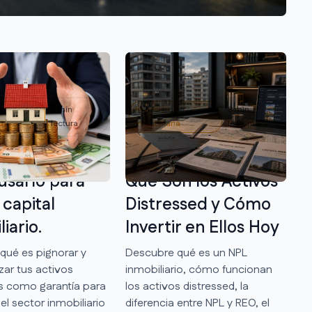
8 min
Inversión
8 min
a
lectura
Inmobiliaria
lectura
 pignorar y
NPL Inmobiliario:
sarlo para
Qué Son los Activos
capital
Distressed y Cómo
iario.
Invertir en Ellos Hoy
qué es pignorar y
Descubre qué es un NPL
zar tus activos
inmobiliario, cómo funcionan
os como garantía para
los activos distressed, la
 el sector inmobiliario
diferencia entre NPL y REO, el