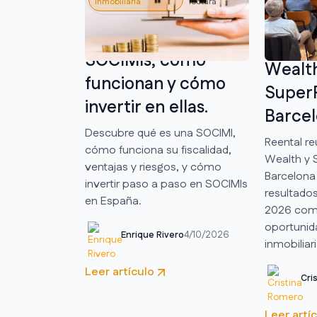
Inmobiliaria
lectura
Nos e
Qué son las
con in
SOCIMIs, cómo
Wealth
funcionan y cómo
Super
invertir en ellas.
Barce
Descubre qué es una SOCIMI,
Reental re
cómo funciona su fiscalidad,
Wealth y 
ventajas y riesgos, y cómo
Barcelona 
invertir paso a paso en SOCIMIs
resultado
en España.
2026 com
oportunid
Enrique Rivero
4/10/2026
inmobiliar
Leer artículo
Cri
Leer artí