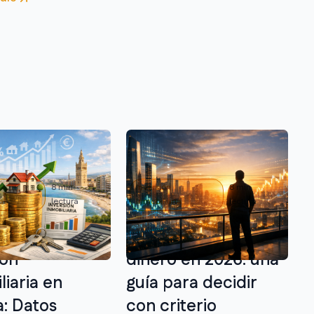
8 min
Inversión
8 min
a
lectura
Inmobiliaria
lectura
ilidad de la
Dónde invertir
ión
dinero en 2026: una
liaria en
guía para decidir
: Datos
con criterio