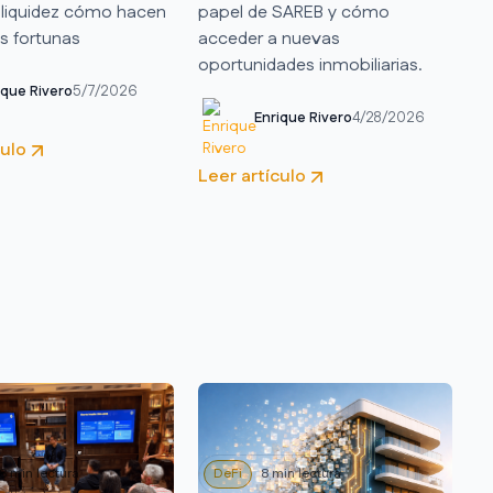
r liquidez cómo hacen
papel de SAREB y cómo
s fortunas
acceder a nuevas
oportunidades inmobiliarias.
ique Rivero
5/7/2026
Enrique Rivero
4/28/2026
culo
Leer artículo
8 min lectura
DeFi
8 min lectura