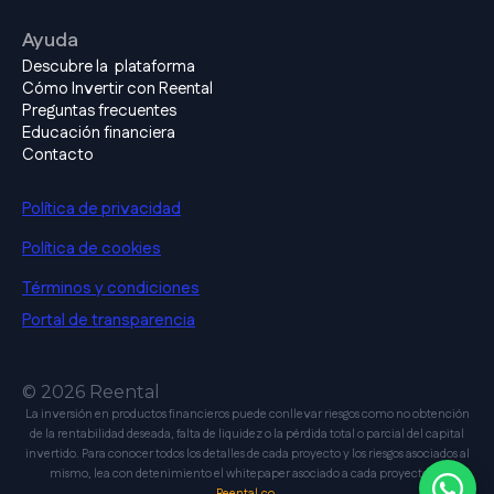
Ayuda
Descubre la plataforma
Cómo Invertir con Reental
Preguntas frecuentes
Educación financiera
Contacto
Política de privacidad
Política de cookies
Términos y condiciones
Portal de transparencia
© 2026 Reental
La inversión en productos financieros puede conllevar riesgos como no obtención
de la rentabilidad deseada, falta de liquidez o la pérdida total o parcial del capital
invertido. Para conocer todos los detalles de cada proyecto y los riesgos asociados al
mismo, lea con detenimiento el whitepaper asociado a cada proyecto en
Reental.co.