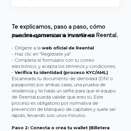
Te explicamos, paso a paso, cómo
puedes comenzar a invertir en Reental.
Paso 1: Regístrate en la Plataforma
- Dirígete a la
web oficial de Reental
.
- Haz clic en "Regístrate ya".
- Completa el formulario con tu correo
electrónico, y acepta los términos y condiciones.
-
Verifica tu identidad (proceso KYC/AML)
:
Escanearás tu documento de identidad (DNI o
pasaporte) por ambas caras, una prueba de
residencia y te harás un selfie para que el equipo
de Reental pueda validar que eres tú. Este
proceso es obligatorio por normativa de
prevención de blanqueo de capitales y suele ser
rápido, llevando solo unos minutos.
Paso 2: Conecta o crea tu wallet (Billetera