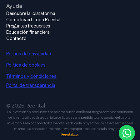
Ayuda
Descubre la plataforma
Cómo Invertir con Reental
Preguntas frecuentes
Educación financiera
Contacto
Política de privacidad
Política de cookies
Términos y condiciones
Portal de transparencia
© 2026 Reental
La inversión en productos financieros puede conllevar riesgos como no obtención
de la rentabilidad deseada, falta de liquidez o la pérdida total o parcial del capital
invertido. Para conocer todos los detalles de cada proyecto y los riesgos asociados al
mismo, lea con detenimiento el whitepaper asociado a cada proyecto en
Reental.co.