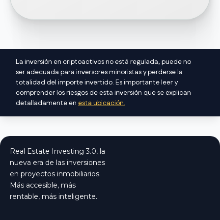
que beneficien a nuestro token holder a través
El vesting es un bloqueo de tokens durante un
de descuentos con nuestros proveedores o
tiempo determinado. En nuestro caso, estos
partners.
tokens se van liberando (los vas teniendo
disponibles para usarlos) por bloque minado.
La inversión en criptoactivos no está regulada, puede no
ser adecuada para inversores minoristas y perderse la
totalidad del importe invertido. Es importante leer y
comprender los riesgos de esta inversión que se explican
detalladamente en
esta ubicación.
Real Estate Investing 3.0, la
nueva era de las inversiones
en proyectos inmobiliarios.
Más accesible, más
rentable, más inteligente.