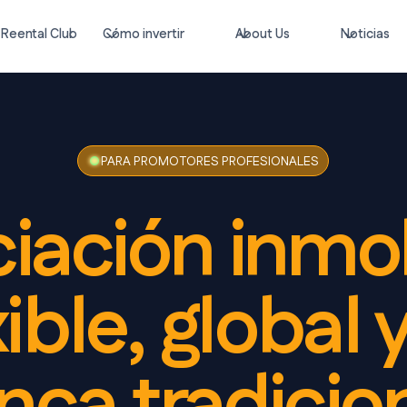
Reental Club
Cómo invertir
About Us
Noticias
PARA PROMOTORES PROFESIONALES
iación inmob
xible, global 