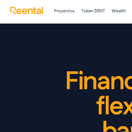
Proyectos
Token $RNT
Wealth
Financ
fle