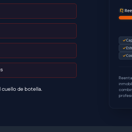
Ree
Cap
Est
Coi
os
Reental
inmobi
 cuello de botella.
combin
profesi