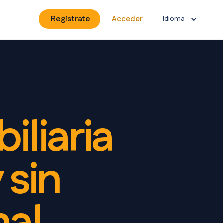
Regístrate
Acceder
Idioma
iliaria
y
sin