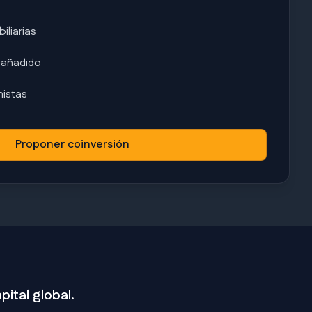
liarias
 añadido
nistas
Proponer coinversión
ital global.