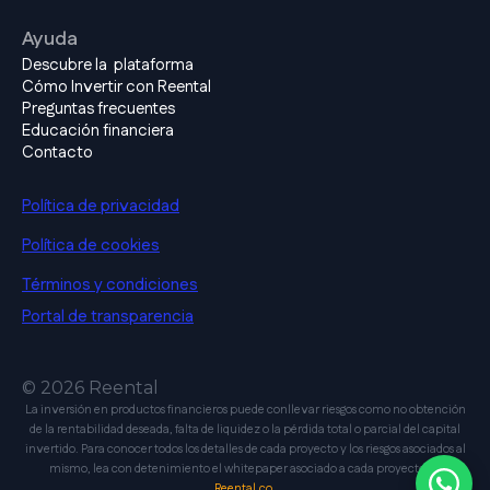
Ayuda
Descubre la plataforma
Cómo Invertir con Reental
Preguntas frecuentes
Educación financiera
Contacto
Política de privacidad
Política de cookies
Términos y condiciones
Portal de transparencia
© 2026 Reental
La inversión en productos financieros puede conllevar riesgos como no obtención
de la rentabilidad deseada, falta de liquidez o la pérdida total o parcial del capital
invertido. Para conocer todos los detalles de cada proyecto y los riesgos asociados al
mismo, lea con detenimiento el whitepaper asociado a cada proyecto en
Reental.co.