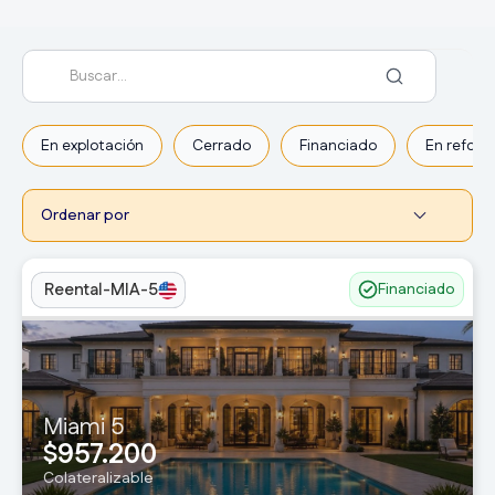
En explotación
Cerrado
Financiado
En refor
Reental-MIA-5
Financiado
Miami 5
957.200
$
Colateralizable