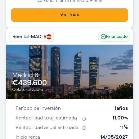
Rendimiento trimestral + final
Ver más
Reental-MAD-6
Financiado
Madrid 6
€
439.600
Colateralizable
1
años
Período de inversión
11.00
Rentabilidad total estimada
%
11
%
Rentabilidad anual estimada
14/05/2027
Inicio renta