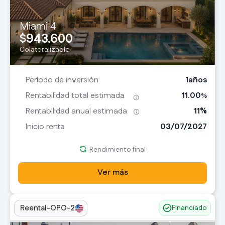
Miami 4
943.600
$
Colateralizable
1
años
Período de inversión
11.00
Rentabilidad total estimada
%
11
%
Rentabilidad anual estimada
03/07/2027
Inicio renta
Rendimiento final
Ver más
Reental-OPO-2
Financiado