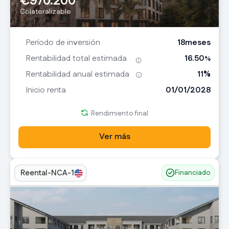
€
970.200
Colateralizable
18
meses
Período de inversión
16.50
Rentabilidad total estimada
%
11
%
Rentabilidad anual estimada
01/01/2028
Inicio renta
Rendimiento final
Ver más
Reental-NCA-1
Financiado