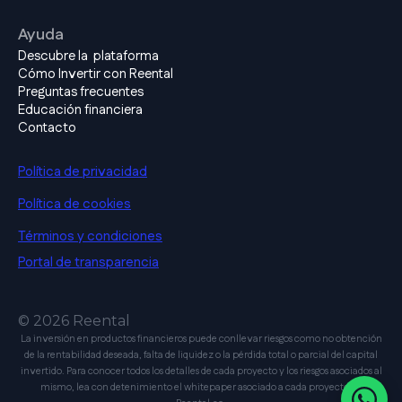
Ayuda
Descubre la plataforma
Cómo Invertir con Reental
Preguntas frecuentes
Educación financiera
Contacto
Política de privacidad
Política de cookies
Términos y condiciones
Portal de transparencia
© 2026 Reental
La inversión en productos financieros puede conllevar riesgos como no obtención
de la rentabilidad deseada, falta de liquidez o la pérdida total o parcial del capital
invertido. Para conocer todos los detalles de cada proyecto y los riesgos asociados al
mismo, lea con detenimiento el whitepaper asociado a cada proyecto en