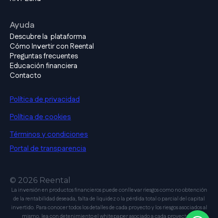
Ayuda
Descubre la plataforma
Cómo Invertir con Reental
Preguntas frecuentes
Educación financiera
Contacto
Política de privacidad
Política de cookies
Términos y condiciones
Portal de transparencia
© 2026 Reental
La inversión en productos financieros puede conllevar riesgos como no obtención
de la rentabilidad deseada, falta de liquidez o la pérdida total o parcial del capital
invertido. Para conocer todos los detalles de cada proyecto y los riesgos asociados al
mismo, lea con detenimiento el whitepaper asociado a cada proyecto en