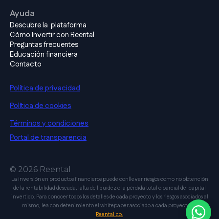
Ayuda
Descubre la plataforma
Cómo Invertir con Reental
Preguntas frecuentes
Educación financiera
Contacto
Política de privacidad
Política de cookies
Términos y condiciones
Portal de transparencia
© 2026 Reental
La inversión en productos financieros puede conllevar riesgos como no obtención
de la rentabilidad deseada, falta de liquidez o la pérdida total o parcial del capital
invertido. Para conocer todos los detalles de cada proyecto y los riesgos asociados al
mismo, lea con detenimiento el whitepaper asociado a cada proyecto en
Reental.co.