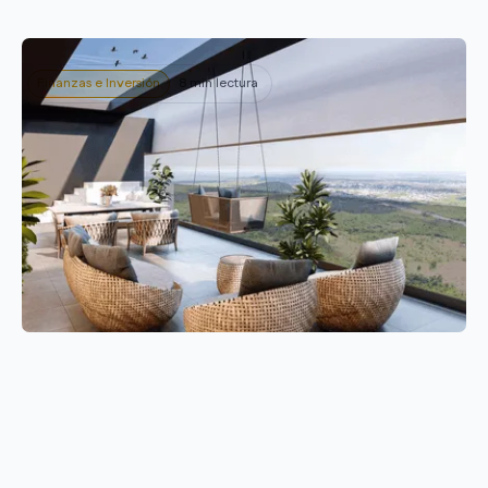
Finanzas e Inversión
8 min lectura
Reental terminó el 2023 pisando fuerte en
Punta Cana
Descubre la primera 'smart city' del Caribe con Reental y
la innovación en inversiones inmobiliarias. Únete a la
revolución.
Leer artículo