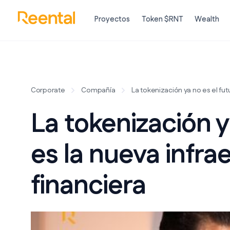
Proyectos
Token $RNT
Wealth
Corporate
Compañía
La tokenización ya no es el fut
La tokenización y
es la nueva infra
financiera