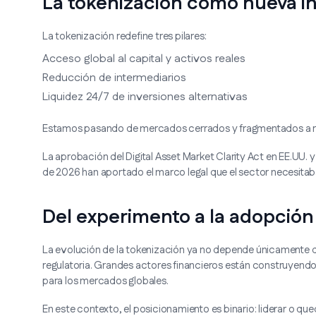
La tokenización como nueva in
La tokenización redefine tres pilares:
Acceso global al capital y activos reales
Reducción de intermediarios
Liquidez 24/7 de inversiones alternativas
Estamos pasando de mercados cerrados y fragmentados a red
La aprobación del Digital Asset Market Clarity Act en EE.UU.
de 2026 han aportado el marco legal que el sector necesitaba
Del experimento a la adopción 
La evolución de la tokenización ya no depende únicamente de 
regulatoria. Grandes actores financieros están construyend
para los mercados globales.
En este contexto, el posicionamiento es binario: liderar o que