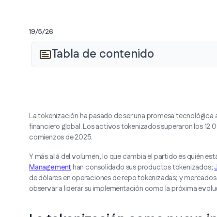
19/5/26
Tabla de contenido
La tokenización ha pasado de ser una promesa tecnológica a 
financiero global. Los activos tokenizados superaron los 12
comienzos de 2025.
Y más allá del volumen, lo que cambia el partido es quién e
Management
han consolidado sus productos tokenizados;
de dólares en operaciones de repo tokenizadas; y mercado
observar a liderar su implementación como la próxima evolu