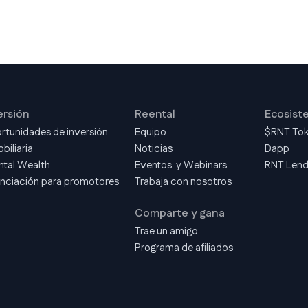
ersión
Reental
Ecosist
rtunidades de inversión
Equipo
$RNT To
biliaria
Noticias
Dapp
ntal Wealth
Eventos y Webinars
RNT Len
anciación para promotores
Trabaja con nosotros
Comparte y gana
Trae un amigo
Programa de afiliados