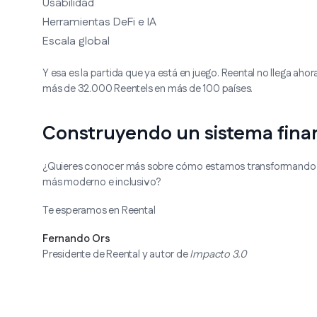
Usabilidad
Herramientas DeFi e IA
Escala global
Y esa es la partida que ya está en juego. Reental no llega a
más de 32.000 Reentels en más de 100 países.
Construyendo un sistema fina
¿Quieres conocer más sobre cómo estamos transformando la 
más moderno e inclusivo?
Te esperamos en Reental
Fernando Ors
Presidente de Reental y autor de
Impacto 3.0