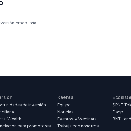
o
ersión inmobiliaria.
ersión
Reental
Ecosist
rtunidades de inversión
Equipo
$RNT To
biliaria
Noticias
Dapp
ntal Wealth
Eventos y Webinars
RNT Len
anciación para promotores
Trabaja con nosotros