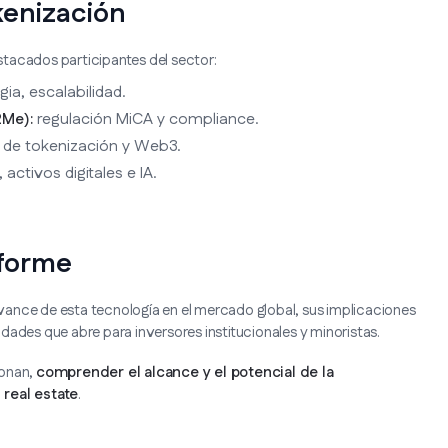
kenización
tacados participantes del sector:
ia, escalabilidad.
regulación MiCA y compliance.
2Me):
 de tokenización y Web3.
ctivos digitales e IA.
nforme
 avance de esta tecnología en el mercado global, sus implicaciones
dades que abre para inversores institucionales y minoristas.
ionan,
comprender el alcance y el potencial de la
 real estate
.