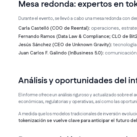
Mesa redonda: expertos en to
Durante el evento, se llevó a cabo una mesa redonda con des
operaciones, estrateg
Carla Castelló (COO de Reental):
Fernando Ramos (Data Law & Compliance; CLO de Bit
tecnología
Jesús Sánchez (CEO de Unknown Gravity):
comunicación, a
Juan Carlos F. Galindo (InBusiness 5.0):
Análisis y oportunidades del i
El informe ofrece un análisis riguroso y actualizado sobre el
económicas, regulatorias y operativas, así como las oportuni
A medida que los modelos tradicionales de inversión evoluc
tokenización se vuelve clave para anticipar el futuro del