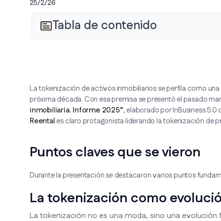
25/2/26
Tabla de contenido
La tokenización de activos inmobiliarios se perfila como una 
próxima década. Con esa premisa se presentó el pasado mart
inmobiliaria. Informe 2025”
, elaborado por InBusiness 5.0
Reental
es claro protagonista liderando la tokenización de pr
Puntos claves que se vieron
Durante la presentación se destacaron varios puntos fundame
La tokenización como evolució
La tokenización no es una moda, sino una evolución fi