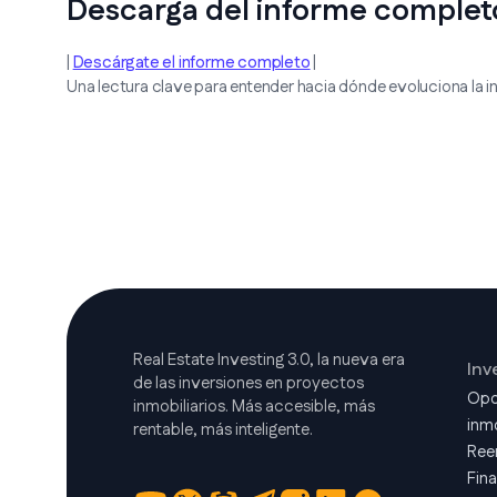
Descarga del informe complet
|
Descárgate el informe completo
|
Una lectura clave para entender hacia dónde evoluciona la inv
Real Estate Investing 3.0, la nueva era
Inv
de las inversiones en proyectos
Opo
inmobiliarios. Más accesible, más
inmo
rentable, más inteligente.
Ree
Fin