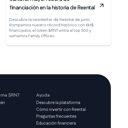
financiación en la historia de Reental
Descubre la newsletter de Reental de junio.
Rompemos nuestro récord histórico con 6M$
financiados, el token $RNT entra al top 500 y
sumamos Family Offices.
ema $RNT
Ayuda
ken
Descubre la plataforma
Cómo invertir con Reental
d
Preguntas frecuentes
Educación financiera