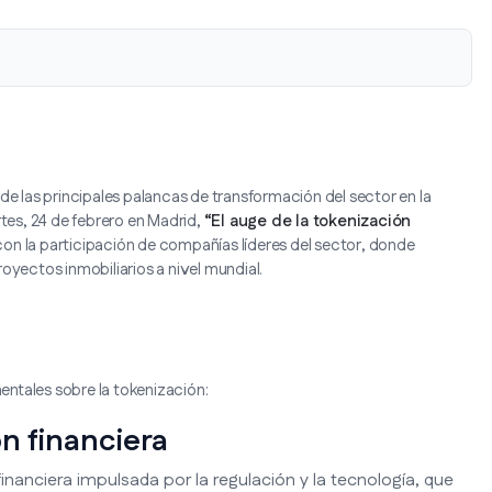
de las principales palancas de transformación del sector en la
es, 24 de febrero en Madrid,
“El auge de la tokenización
 con la participación de compañías líderes del sector, donde
oyectos inmobiliarios a nivel mundial.
ntales sobre la tokenización:
n financiera
nanciera impulsada por la regulación y la tecnología, que