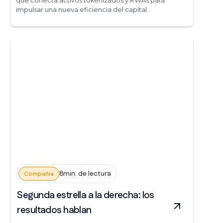
que conecta activos tokenizados y RWAs para
impulsar una nueva eficiencia del capital.
8min. de lectura
Compañía
Segunda estrella a la derecha: los
resultados hablan