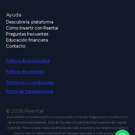
Ayuda
Descubre la plataforma
Cómo Invertir con Reental
Preguntas frecuentes
Educación financiera
Contacto
Política de privacidad
Política de cookies
Términos y condiciones
Portal de transparencia
© 2026 Reental
La inversión en productos financieros puede conllevar riesgos como no obtención
de la rentabilidad deseada, falta de liquidez o la pérdida total o parcial del capital
invertido. Para conocer todos los detalles de cada proyecto y los riesgos asociados al
mismo, lea con detenimiento el whitepaper asociado a cada proyecto en