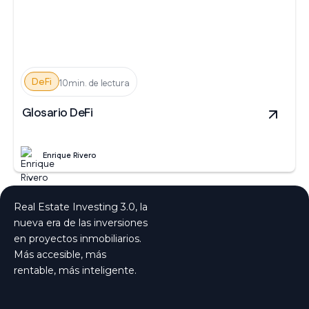
DeFi
10min. de lectura
Glosario DeFi
Enrique Rivero
Real Estate Investing 3.0, la
nueva era de las inversiones
en proyectos inmobiliarios.
Más accesible, más
rentable, más inteligente.