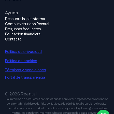
Ayuda
Descubre la plataforma
Cómo Invertir con Reental
Preguntas frecuentes
Educación financiera
Contacto
Política de privacidad
Política de cookies
Términos y condiciones
Portal de transparencia
© 2026 Reental
La inversión en productos financieros puede conllevar riesgos como no obtención
de la rentabilidad deseada, falta de liquidez o la pérdida total o parcial del capital
invertido. Para conocer todos los detalles de cada proyecto y los riesgos asociados al
mismo, lea con detenimiento el whitepaper asociado a cada proyecto en