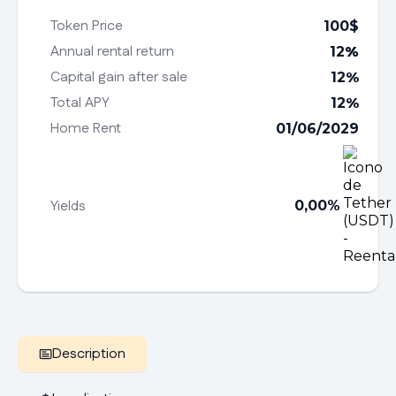
Token Price
100
$
Annual rental return
12
%
Capital gain after sale
12
%
Total APY
12
%
Home Rent
01/06/2029
Yields
0,00%
Description