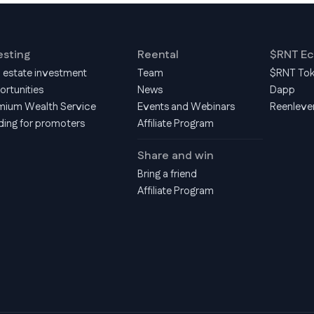
esting
Reental
$RNT E
l estate investment
Team
$RNT To
ortunities
News
Dapp
mium Wealth Service
Events and Webinars
Reenleve
ding for promoters
Affiliate Program
Share and win
Bring a friend
Affiliate Program