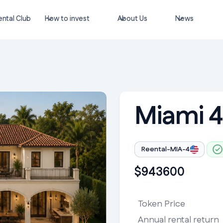
ntal Club
How to invest
About Us
News
Miami 4
Reental-MIA-4
$
943600
Token Price
Annual rental return