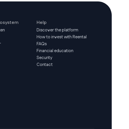
cosystem
Help
ken
Discover the platform
How to invest with Reental
r
FAQs
Financial education
Security
Contact