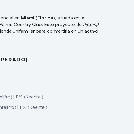
dencial en
Miami (Florida)
, situada en la
ian Palms Country Club. Este proyecto de
flipping
ienda unifamiliar para convertirla en un activo
SPERADO)
lPro) | 11% (Reentel)
telPro) | 11% (Reentel)