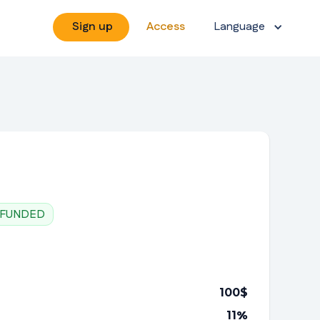
Sign up
Access
Language
FUNDED
100
$
11
%