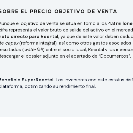
SOBRE EL PRECIO OBJETIVO DE VENTA
Aunque el objetivo de venta se sitúa en torno a los
4.8 millon
cifra representa el valor bruto de salida del activo en el merc
neto directo para Reental
, ya que de este valor deben deduc
de
capex
(reforma integral), así como otros gastos asociados a
resultados (
waterfall
) entre el socio local, Reental y los inve
descargar el dossier adjunto en el apartado de “Documentos”.
Beneficio SuperReentel:
Los inversores con este estatus disf
plataforma, optimizando su rendimiento final.