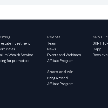
esting
Reental
$RNT E
l estate investment
Team
$RNT To
ortunities
News
Dapp
mium Wealth Service
Events and Webinars
Reenleve
ding for promoters
Affiliate Program
Share and win
Bring a friend
Affiliate Program