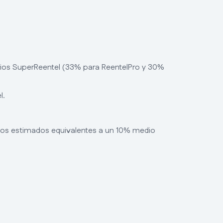
ios SuperReentel (33% para ReentelPro y 30%
l.
s estimados equivalentes a un 10% medio