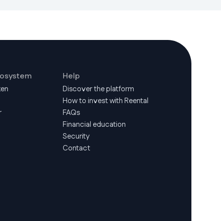
cosystem
Help
ken
Discover the platform
How to invest with Reental
r
FAQs
Financial education
Security
Contact