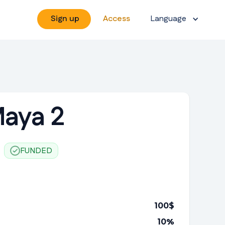
Sign up
Access
Language
Maya 2
FUNDED
100
$
10
%