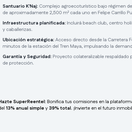
Santuario K'Naj:
Complejo agroecoturístico bajo régimen d
de aproximadamente 2,500 m² cada uno en Felipe Carrillo Pu
Infraestructura planificada:
Incluirá beach club, centro holí
y caballerizas.
Ubicación estratégica:
Acceso directo desde la Carretera 
minutos de la estación del Tren Maya, impulsando la demand
Garantía y Seguridad:
Proyecto colateralizable respaldado p
de protección.
Hazte SuperReentel:
Bonifica tus comisiones en la plataform
del
13% anual simple
y
39% total
. ¡Invierte en el futuro inmob