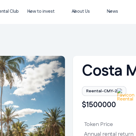
ntal Club
How to invest
About Us
News
Costa 
Reental-CMY-2
$
1500000
Token Price
Annual rental return