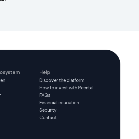
cosystem
Help
ken
Discover the platform
How to invest with Reental
r
FAQs
Financial education
Security
Contact