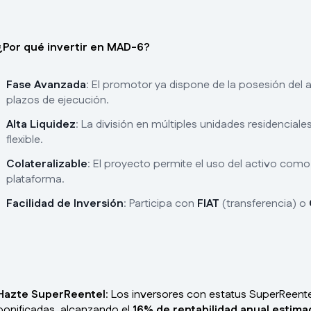
¿Por qué invertir en MAD-6?
Fase Avanzada
: El promotor ya dispone de la posesión del a
plazos de ejecución.
Alta Liquidez
: La división en múltiples unidades residenciale
flexible.
Colateralizable
: El proyecto permite el uso del activo como
plataforma.
Facilidad de Inversión
: Participa con
FIAT
(transferencia) o
Hazte SuperReentel
: Los inversores con estatus SuperReente
bonificadas, alcanzando el
16% de rentabilidad anual estima