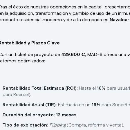
Tras el éxito de nuestras operaciones en la capital, presentam
en la adquisición, transformación y cambio de uso de un inmueb
producto residencial moderno y de alta demanda en
Navalcar
Rentabilidad y Plazos Clave
Con un ticket de proyecto de
439.600 €
, MAD-6 ofrece una v
retornos optimizados:
Rentabilidad Total Estimada (ROI)
: Hasta el
16%
para usuari
para Reentel).
Rentabilidad Anual (TIR)
: Estimada en un
16%
para SuperRee
Duración del proyecto
:
12 meses
.
Tipo de explotación
:
Flipping
(Compra, reforma y venta).