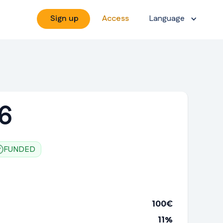
Sign up
Access
Language
6
FUNDED
100
€
11
%