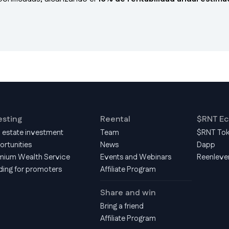
esting
Reental
$RNT E
l estate investment
Team
$RNT To
ortunities
News
Dapp
mium Wealth Service
Events and Webinars
Reenleve
ding for promoters
Affiliate Program
Share and win
Bring a friend
Affiliate Program