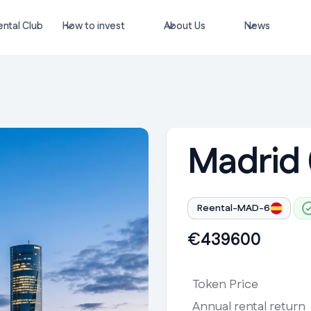
ntal Club
How to invest
About Us
News
Madrid 
Reental-MAD-6
€
439600
Token Price
Annual rental return