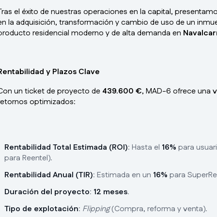
Tras el éxito de nuestras operaciones en la capital, presentam
en la adquisición, transformación y cambio de uso de un inmueb
producto residencial moderno y de alta demanda en
Navalcar
Rentabilidad y Plazos Clave
Con un ticket de proyecto de
439.600 €
, MAD-6 ofrece una v
retornos optimizados:
Rentabilidad Total Estimada (ROI)
: Hasta el
16%
para usuari
para Reentel).
Rentabilidad Anual (TIR)
: Estimada en un
16%
para SuperRee
Duración del proyecto
:
12 meses
.
Tipo de explotación
:
Flipping
(Compra, reforma y venta).