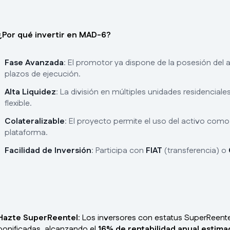
¿Por qué invertir en MAD-6?
Fase Avanzada
: El promotor ya dispone de la posesión del a
plazos de ejecución.
Alta Liquidez
: La división en múltiples unidades residenciale
flexible.
Colateralizable
: El proyecto permite el uso del activo como
plataforma.
Facilidad de Inversión
: Participa con
FIAT
(transferencia) o
Hazte SuperReentel
: Los inversores con estatus SuperReente
bonificadas, alcanzando el
16% de rentabilidad anual estima