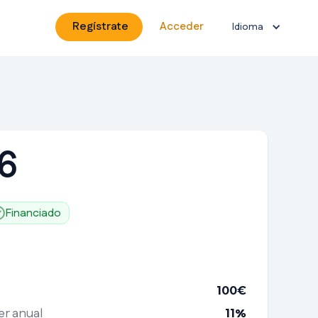
Regístrate
Acceder
Idioma
6
Financiado
100
€
er anual
11
%