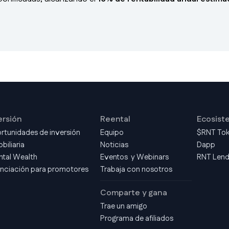
ersión
Reental
Ecosist
rtunidades de inversión
Equipo
$RNT To
biliaria
Noticias
Dapp
ntal Wealth
Eventos y Webinars
RNT Len
anciación para promotores
Trabaja con nosotros
Comparte y gana
Trae un amigo
Programa de afiliados