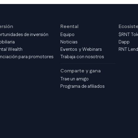
ersión
Reental
Ecosist
rtunidades de inversión
Equipo
$RNT To
biliaria
Noticias
Dapp
ntal Wealth
Eventos y Webinars
RNT Len
anciación para promotores
Trabaja con nosotros
Comparte y gana
Trae un amigo
Programa de afiliados